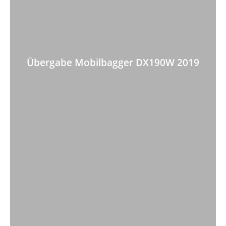
Übe­rg­abe Mo­bil­bag­ger DX190W 2019