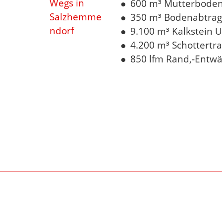
600 m³ Mutterboden
350 m³ Bodenabtrag
9.100 m³ Kalkstein
4.200 m³ Schottertr
850 lfm Rand,-Entw