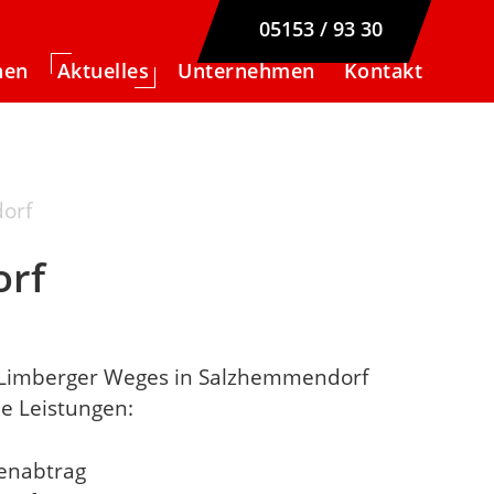
05153 / 93 30
nen
Ak­tu­el­les
Un­ter­neh­men
Kon­takt
orf
orf
s Limberger Weges in Salzhemmendorf
e Leistungen:
enabtrag