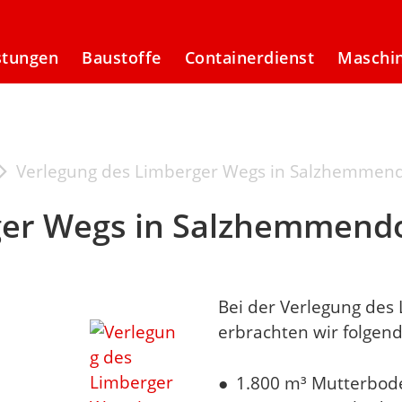
­tun­gen
Bau­stof­fe
Con­tai­ner­dienst
Ma­schi­
Verlegung des Limberger Wegs in Salzhemmend
ger Wegs in Salzhemmend
Bei der Verlegung de
erbrachten wir folgend
1.800 m³ Mutterbod