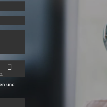
t.
en und